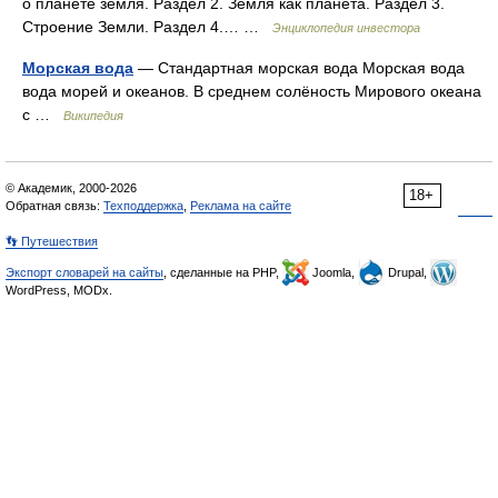
о планете земля. Раздел 2. Земля как планета. Раздел 3.
Строение Земли. Раздел 4.… …
Энциклопедия инвестора
Морская вода
— Стандартная морская вода Морская вода
вода морей и океанов. В среднем солёность Мирового океана
с …
Википедия
© Академик, 2000-2026
18+
Обратная связь:
Техподдержка
,
Реклама на сайте
👣 Путешествия
Экспорт словарей на сайты
, сделанные на PHP,
Joomla,
Drupal,
WordPress, MODx.