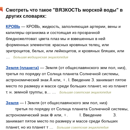
Смотреть что такое "ВЯЗКОСТЬ морской воды" в
других словарях:
КРОВЬ
— КРОВЬ, жидкость, заполняющая артерии, вены и
капиляры организма и состоящая из прозрачной
бледножелтоват. цвета плаз мы и взвешенных в ней
форменных элементов: красных кровяных телец, или
эритроцитов, белых, или лейкоцитов, и кровяных бляшек, или
…
Большая медицинская энциклопедия
Земля (планета)
— Земля (от общеславянского зем пол, низ),
третья по порядку от Солнца планета Солнечной системы,
астрономический знак Å или, ♀. I. Введение З. занимает пятое
место по размеру и массе среди больших планет, но из планет
т. н. земной группы, в… …
Большая советская энциклопедия
Земля
— I Земля (от общеславянского зем пол, низ)
третья по порядку от Солнца планета Солнечной системы,
астрономический знак ⊕ или, ♀. I. Введение З.
занимает пятое место по размеру и массе среди больших
планет, но из планет т …
Большая советская энциклопедия