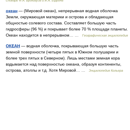
словарь Ф.А. Брокгауза и И.А. Ефрона
океан
— (Мировой океан), непрерывная водная оболочка
Земли, окружающая материки и острова и обладающая
общностью солевого состава. Составляет большую часть
гидросферы (96 %) и покрывает более 70 % площади планеты.
Океан находится в непрерывном… …
Географическая энциклопедия
ОКЕАН
— водная оболочка, покрывающая большую часть
земной поверхности (четыре пятых в Южном полушарии и
более трех пятых в Северном). Лишь местами земная кора
вздымается над поверхностью океана, образуя континенты,
острова, атоллы и т.д. Хотя Мировой… …
Энциклопедия Кольера