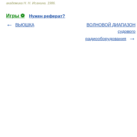
академика Н. Н. Исанина
.
1986
.
Игры ⚽
Нужен реферат?
ВЬЮШКА
ВОЛНОВОЙ ДИАПАЗОН
судового
радиооборудования